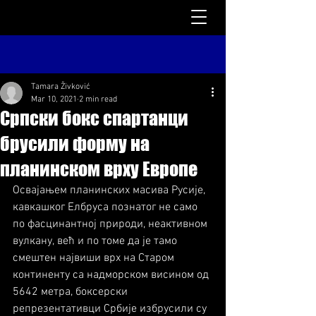
Tamara Živković
Mar 10, 2021
2 min read
Српски бокс спартанци
брусили форму на
планинском врху Европе
Освајањем планинских масива Русије, 
кавкашког Елбруса познатог не само 
по фасцинантној природи, неактивном 
вулкану, већ и по томе да је тамо 
смештен највиши врх на Старом 
континенту са надморском висином од 
5642 метра, боксерски 
репрезентативци Србије избрусили су 