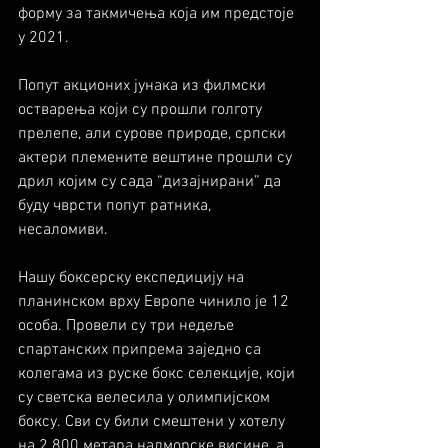
форму за такмичења која им предстоје 
у 2021.
Попут акционих јунака из филмски 
остварења који су прошли голготу 
прелепе, али сурове природе, српски 
актери племените вештине прошли су 
дрил којим су сада “дизајнирани” да 
буду чврсти попут ратника, 
несаломиви.
Нашу боксерску експедицију на 
планинском врху Европе чинило је 12 
особа. Провели су три недеље 
спартанских припрема заједно са 
колегама из руске бокс селекције, који 
су светска велесила у олимпијском 
боксу. Сви су били смештени у хотелу 
на 2.800 метара надморске висине, а 