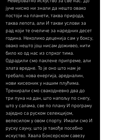
“Невероватно искуство за све нас. До 
јуче нисмо ни знали да нешто овако 
постоји на планети, таква природа, 
таква лепота, али И такви услови за 
рад који те очеличе за наредних десет 
година. Неколико деценија сам у боксу, 
овако нешто још нисам доживео, нити 
било ко од нас из спрког тима. 
Одрадили смо паклене припреме, али 
злата вредне. То је оно што нам је 
требало, нова енергија, аредналин, 
нови кисеоник у нашим плућима. 
Тренирали смо свакодневно два до 
три пуна на дан, што напољу по снегу, 
што у салама, све по плану И програму 
заједно са руском селекцијом, 
велесилом у овом спорту. Имали смо И 
руску сауну, што је такође посебно 
искуство. Хвала Боксерском савезу 