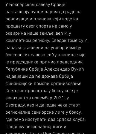
У Боксерском савезу Србије 
настављају пуном паром да раде на 
реализацији планова који воде ка 
процвату овог спорта не само у 
оквирима наше земље, већ И у 
комплетном региону. Сведок томе су И 
парафи стављени на уговор између 
боксерских савеза еx-Yу чланица чије 
је председнике примио председник 
Републике Србије Александар Вучић 
најавивши да ће држава Србија 
финансијски помоћи организовање 
Светског првенства у боксу које је 
заказано за новембар 2021. у 
Београду, као и да једва чека старт 
регионалне сениорске лиге у боксу, 
где ћемо наступати два српска клуба. 
Подршку регионалној лиги и 