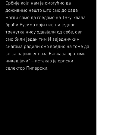
Србије који нам је омогућио да 
доживимо нешто што смо до сада 
могли само да гледамо на ТВ-у, хвала 
браћи Русима који нас ни једног 
тренутка нису одвајали од себе, сви 
смо били један тим И заједничким 
снагама радили смо вредно на томе да 
се са највишег врха Кавказа вратимо 
никад јачи” – истакао је српски 
селектор Пиперски.