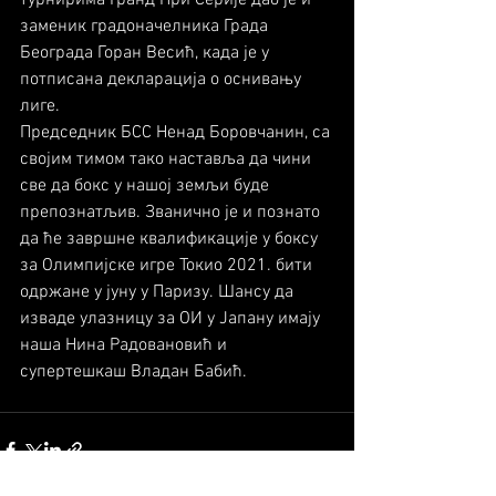
турнирима Гранд При Серије дао је и 
заменик градоначелника Града 
Београда Горан Весић, када је у 
потписана декларација о оснивању 
лиге.
Председник БСС Ненад Боровчанин, са 
својим тимом тако наставља да чини 
све да бокс у нашој земљи буде 
препознатљив. Званично је и познато 
да ће завршне квалификације у боксу 
за Олимпијске игре Токио 2021. бити 
одржане у јуну у Паризу. Шансу да 
изваде улазницу за ОИ у Јапану имају 
наша Нина Радовановић и 
супертешкаш Владан Бабић.