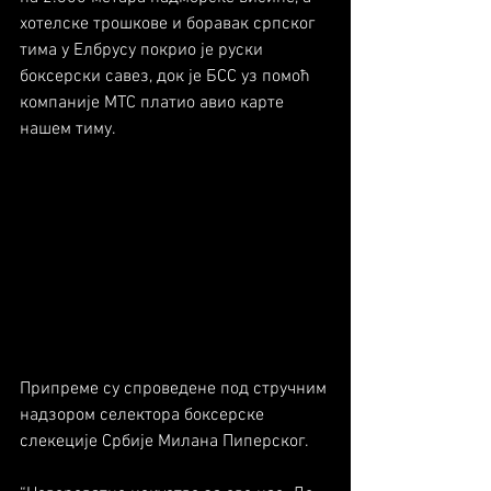
хотелске трошкове и боравак српског 
тима у Елбрусу покрио је руски 
боксерски савез, док је БСС уз помоћ 
компаније МТС платио авио карте 
нашем тиму.
Припреме су спроведене под стручним 
надзором селектора боксерске 
слекеције Србије Милана Пиперског.