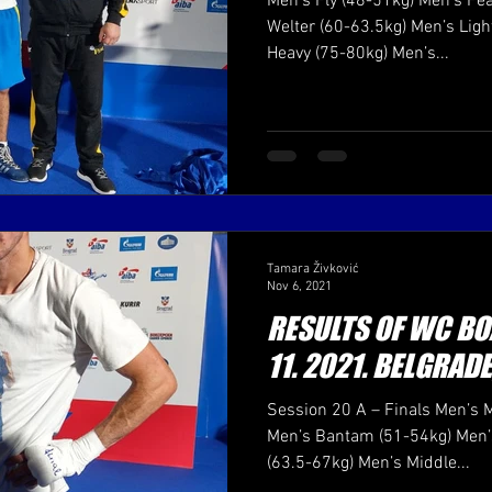
Men’s Fly (48-51kg) Men’s Fea
Welter (60-63.5kg) Men’s Ligh
Heavy (75-80kg) Men’s...
Tamara Živković
Nov 6, 2021
RESULTS OF WC BO
11. 2021. BELGRAD
Session 20 A – Finals Men’s
Men’s Bantam (51-54kg) Men’s
(63.5-67kg) Men’s Middle...