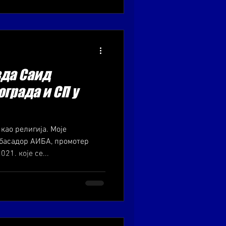
зда Саид
ограда и СП у
 као религија. Моје
басадор АИБА, промотер
21. које се...