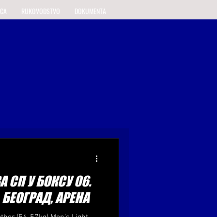
ICA
RUKOVODSTVO
DOKUMENTA
 СП У БОКСУ 06.
. БЕОГРАД, АРЕНА