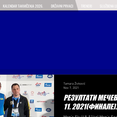
KALENDAR TAKMIČENJA 2026.
DRŽAVNI PRVACI
TRENERI
SLUŽBENA L
Tamara Živković
Nov 7, 2021
РЕЗУЛТАТИ МЕЧЕВА
11. 2021(ФИНАЛЕ)