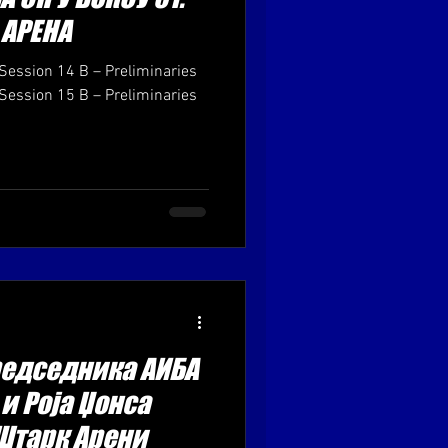
, АРЕНА
Session 14 B – Preliminaries
Session 15 B – Preliminaries
редседника АИБА
и Роја Џонса
 Штарк Арени