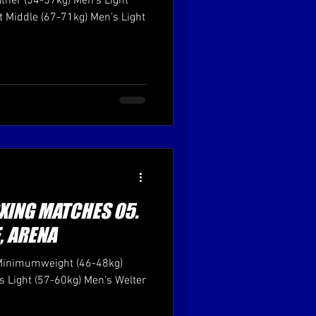
ther (54-57kg) Men’s Light
t Middle (67-71kg) Men’s Light
XING MATCHES 05.
E, ARENA
 Minimumweight (46-48kg)
 Light (57-60kg) Men’s Welter