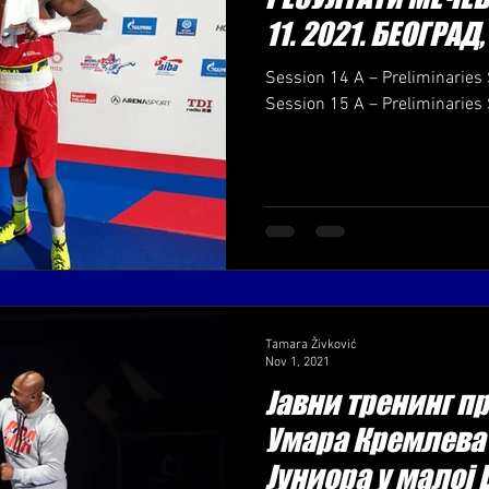
11. 2021. БЕОГРАД
Session 14 A – Preliminaries 
Session 15 A – Preliminaries 
Tamara Živković
Nov 1, 2021
Јавни тренинг п
Умара Кремлева 
Јуниора у малој