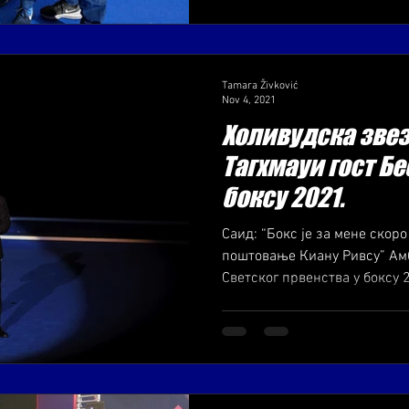
Tamara Živković
Nov 4, 2021
Холивудска зве
Тагхмауи гост Бе
боксу 2021.
Саид: “Бокс је за мене скоро
поштовање Киану Ривсу” Ам
Светског првенства у боксу 20