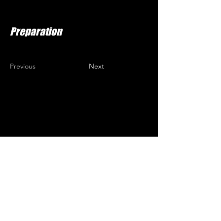
Preparation
Previous
Next
Terazije 45
11000 Beograd,
Srbija
Pon-Pet: 08 do 14
Sub-Ned: Zatvoreno