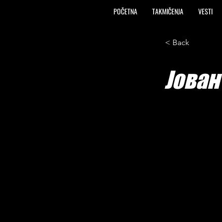
POČETNA
TAKMIČENJA
VESTI
< Back
Јован