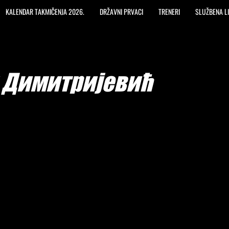
KALENDAR TAKMIČENJA 2026.
DRŽAVNI PRVACI
TRENERI
SLUŽBENA L
 Димитријевић