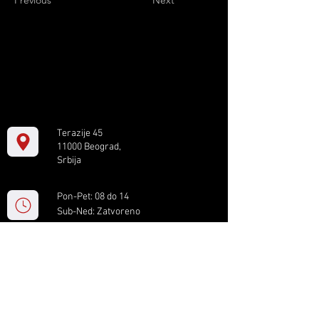
Previous
Next
Terazije 45
11000 Beograd,
Srbija
Pon-Pet: 08 do 14
Sub-Ned: Zatvoreno
+381 11 61 82 891
box.serbia@gmail.com