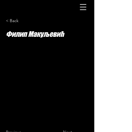
< Back
Филип Макуљевић