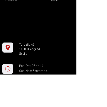
Previous
Next
Terazije 45
11000 Beograd,
Srbija
Pon-Pet: 08 do 14
Sub-Ned: Zatvoreno
+381 11 61 82 891
box.serbia@gmail.com