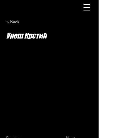
< Back
Урош Крстић