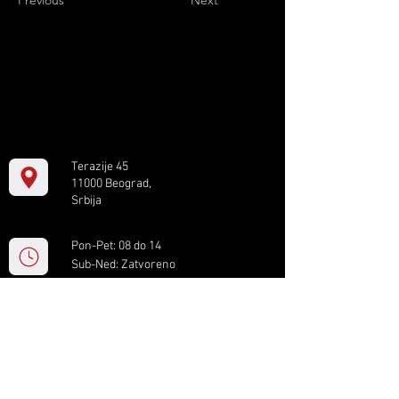
Previous
Next
Terazije 45
11000 Beograd,
Srbija
Pon-Pet: 08 do 14
Sub-Ned: Zatvoreno
+381 11 61 82 891
box.serbia@gmail.com