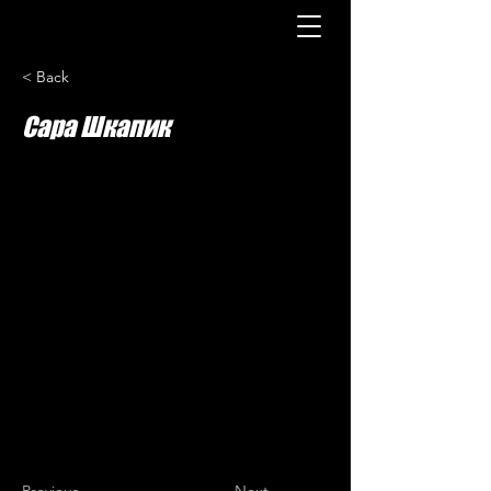
< Back
Сара Шкапик