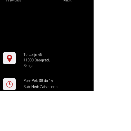
Previous
Next
Terazije 45
11000 Beograd,
Srbija
Pon-Pet: 08 do 14
Sub-Ned: Zatvoreno
+381 11 61 82 891
box.serbia@gmail.com