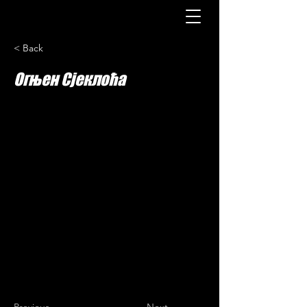
< Back
Огњен Сјеклоћа