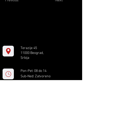
Previous
Next
Terazije 45
11000 Beograd,
Srbija
Pon-Pet: 08 do 14
Sub-Ned: Zatvoreno
+381 11 61 82 891
box.serbia@gmail.com