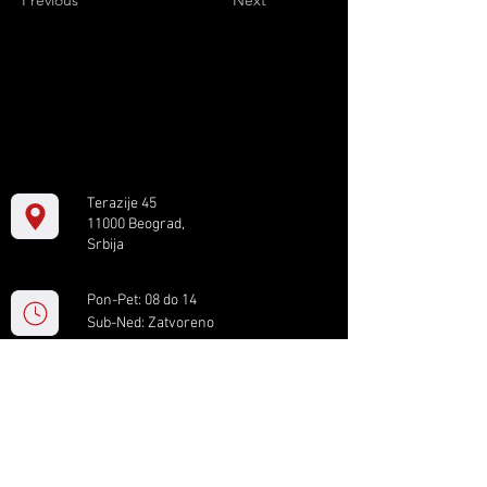
Previous
Next
Terazije 45
11000 Beograd,
Srbija
Pon-Pet: 08 do 14
Sub-Ned: Zatvoreno
+381 11 61 82 891
box.serbia@gmail.com