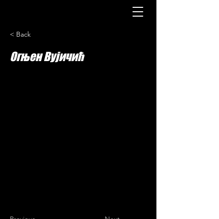
< Back
Огњен Вујичић