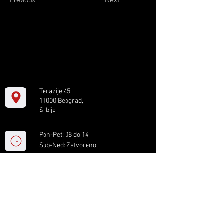
Previous
Next
Terazije 45
11000 Beograd,
Srbija
Pon-Pet: 08 do 14
Sub-Ned: Zatvoreno
+381 11 61 82 891
box.serbia@gmail.com