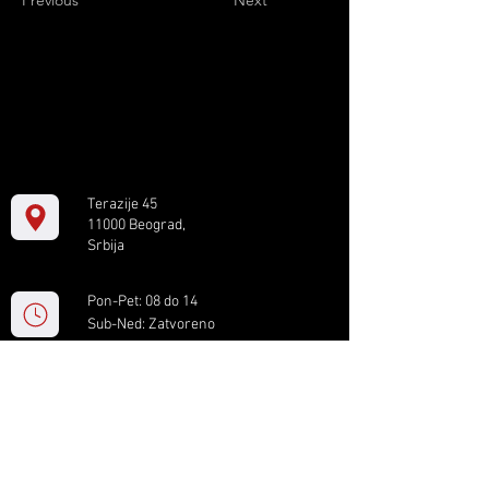
Previous
Next
Terazije 45
11000 Beograd,
Srbija
Pon-Pet: 08 do 14
Sub-Ned: Zatvoreno
+381 11 61 82 891
box.serbia@gmail.com