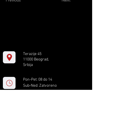
Previous
Next
Terazije 45
11000 Beograd,
Srbija
Pon-Pet: 08 do 14
Sub-Ned: Zatvoreno
+381 11 61 82 891
box.serbia@gmail.com