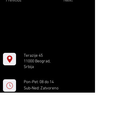
Previous
Next
Terazije 45
11000 Beograd,
Srbija
Pon-Pet: 08 do 14
Sub-Ned: Zatvoreno
+381 11 61 82 891
box.serbia@gmail.com