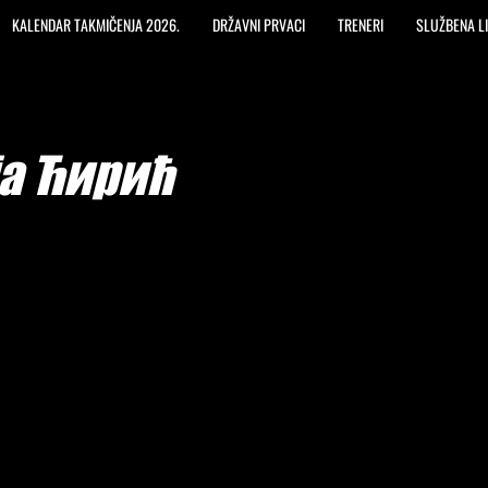
KALENDAR TAKMIČENJA 2026.
DRŽAVNI PRVACI
TRENERI
SLUŽBENA L
а Ћирић