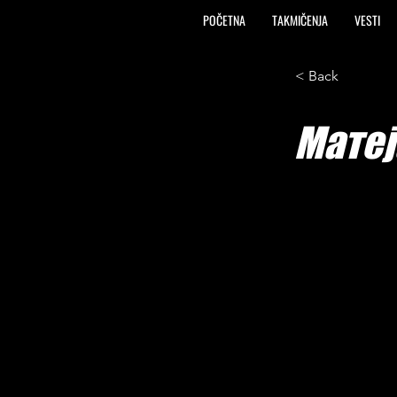
POČETNA
TAKMIČENJA
VESTI
< Back
Матеј