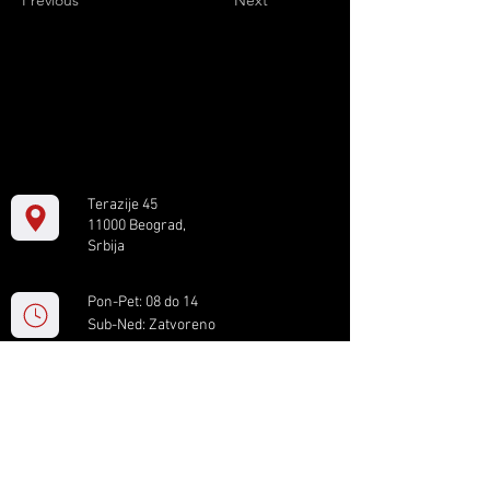
Previous
Next
Terazije 45
11000 Beograd,
Srbija
Pon-Pet: 08 do 14
Sub-Ned: Zatvoreno
+381 11 61 82 891
box.serbia@gmail.com