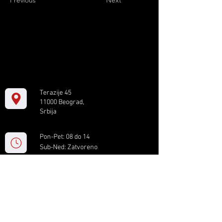
Previous
Next
Terazije 45
11000 Beograd,
Srbija
Pon-Pet: 08 do 14
Sub-Ned: Zatvoreno
+381 11 61 82 891
box.serbia@gmail.com