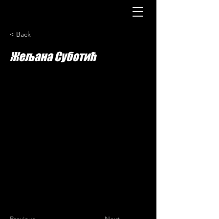
< Back
Жељана Суботић