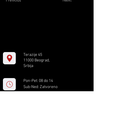
Previous
Next
Terazije 45
11000 Beograd,
Srbija
Pon-Pet: 08 do 14
Sub-Ned: Zatvoreno
+381 11 61 82 891
box.serbia@gmail.com