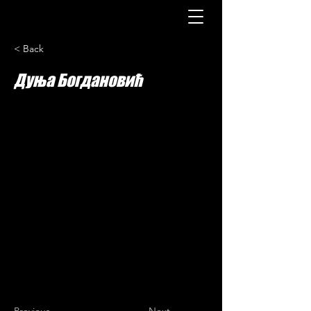
< Back
Дуња Богдановић