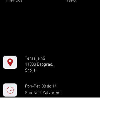
Previous
Next
Terazije 45
11000 Beograd,
Srbija
Pon-Pet: 08 do 14
Sub-Ned: Zatvoreno
+381 11 61 82 891
box.serbia@gmail.com