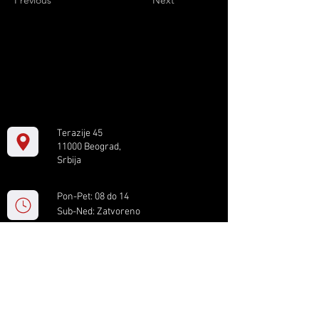
Previous
Next
Terazije 45
11000 Beograd,
Srbija
Pon-Pet: 08 do 14
Sub-Ned: Zatvoreno
+381 11 61 82 891
box.serbia@gmail.com