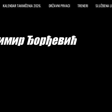
KALENDAR TAKMIČENJA 2026.
DRŽAVNI PRVACI
TRENERI
SLUŽBENA L
имир Ђорђевић