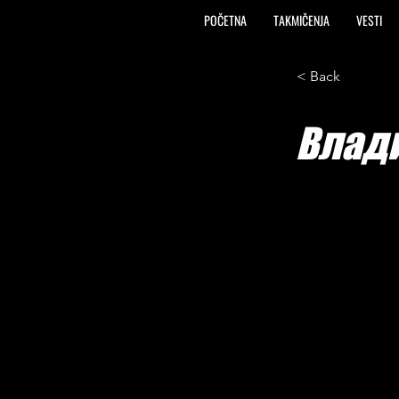
POČETNA
TAKMIČENJA
VESTI
< Back
Влад