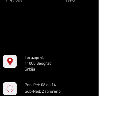
Previous
Next
Terazije 45
11000 Beograd,
Srbija
Pon-Pet: 08 do 14
Sub-Ned: Zatvoreno
+381 11 61 82 891
box.serbia@gmail.com