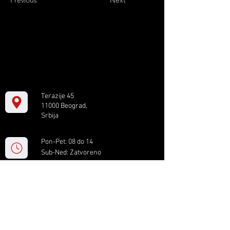
Previous
Next
Terazije 45
11000 Beograd,
Srbija
Pon-Pet: 08 do 14
Sub-Ned: Zatvoreno
+381 11 61 82 891
box.serbia@gmail.com