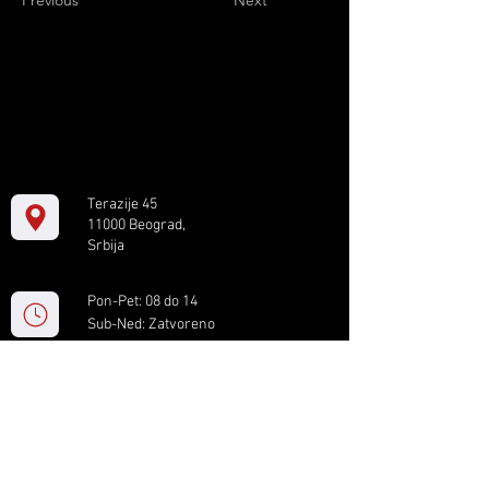
Previous
Next
Terazije 45
11000 Beograd,
Srbija
Pon-Pet: 08 do 14
Sub-Ned: Zatvoreno
+381 11 61 82 891
box.serbia@gmail.com