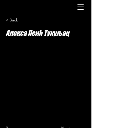
< Back
Алекса Пеић Тукуљац