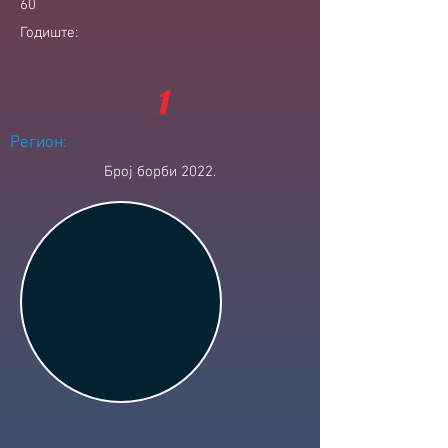
60
Годиште:
1
Регион:
Број борби 2022.