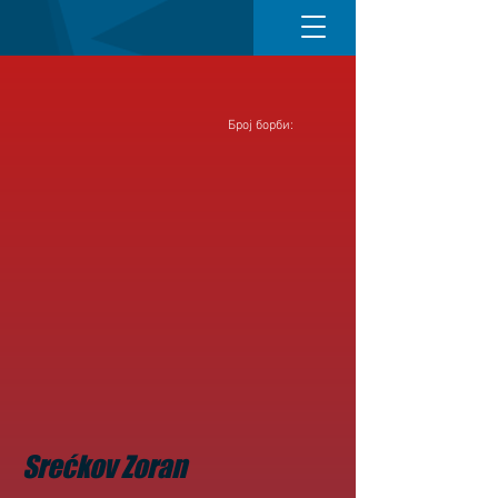
Број борби:
Srećkov Zoran