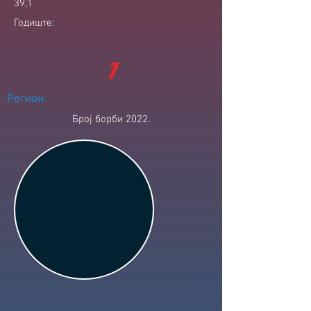
39,1
Годиште:
7
Регион:
Број борби 2022.