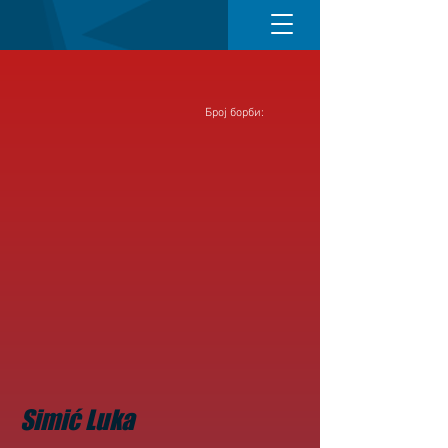
Број борби:
Simić Luka