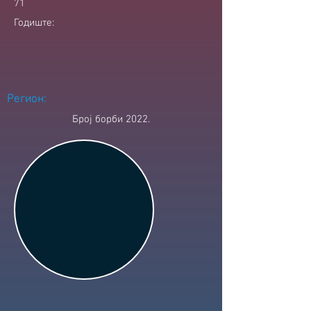
71
Годиште:
Регион:
Број борби 2022.