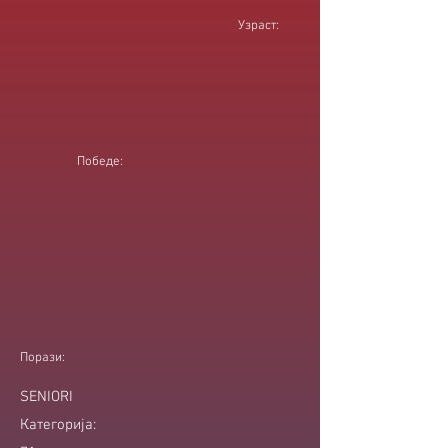
Узраст:
Победе:
Порази:
SENIORI
Категорија: