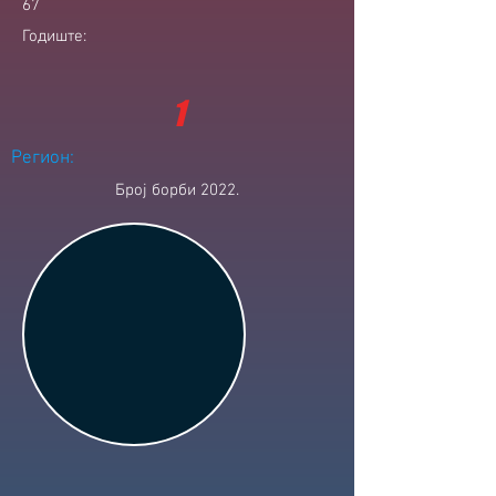
67
Годиште:
1
Регион:
Број борби 2022.