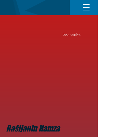
Број борби:
Rašljanin Hamza