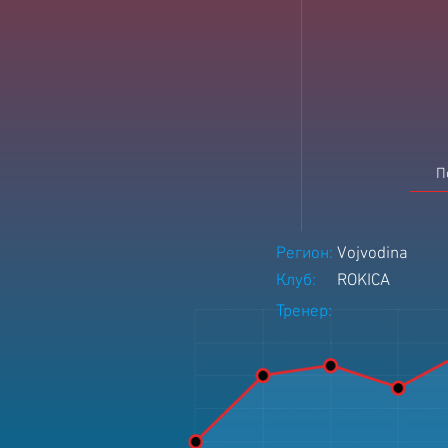
П
Регион:
Vojvodina
Клуб:
ROKICA
Тренер: