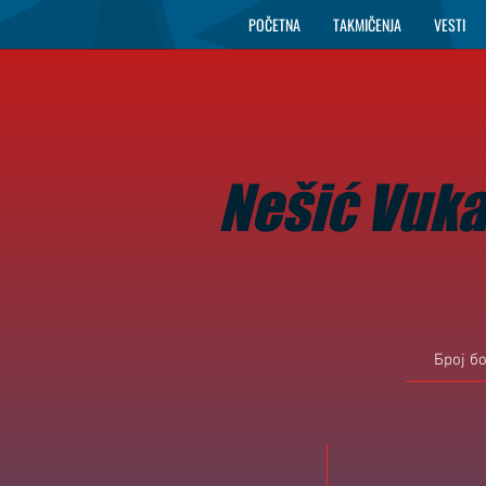
POČETNA
TAKMIČENJA
VESTI
Nešić Vuka
Број б