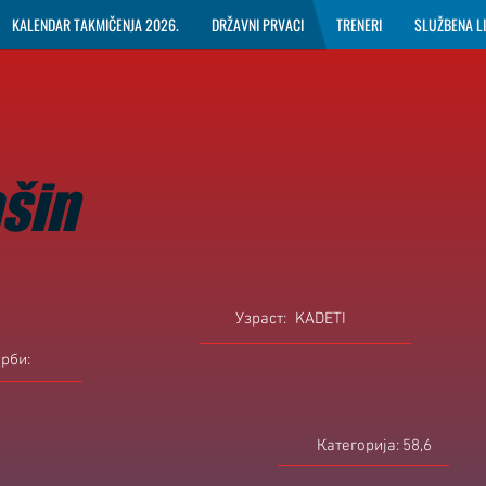
KALENDAR TAKMIČENJA 2026.
DRŽAVNI PRVACI
TRENERI
SLUŽBENA L
šin
Узраст:
KADETI
орби:
Категорија:
58,6