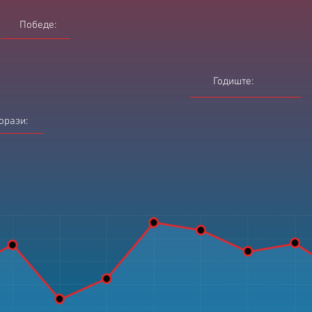
Победе:
Годиште:
орази: