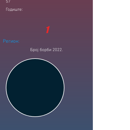
57
Годиште:
1
Регион:
Број борби 2022.