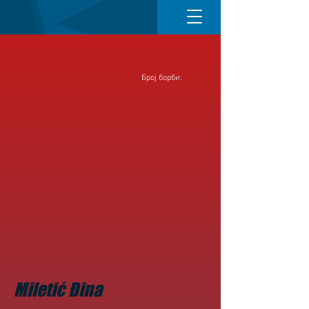
Број борби:
Miletić Đina