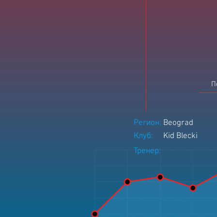
П
Регион:
Beograd
Клуб:
Kid Blecki
Тренер: