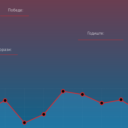
Победе:
Годиште:
орази: