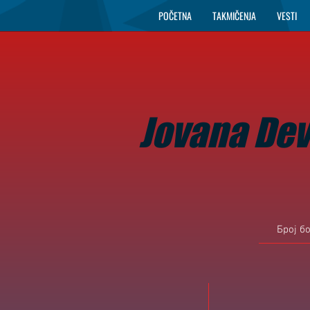
POČETNA
TAKMIČENJA
VESTI
Jovana Dev
Број б