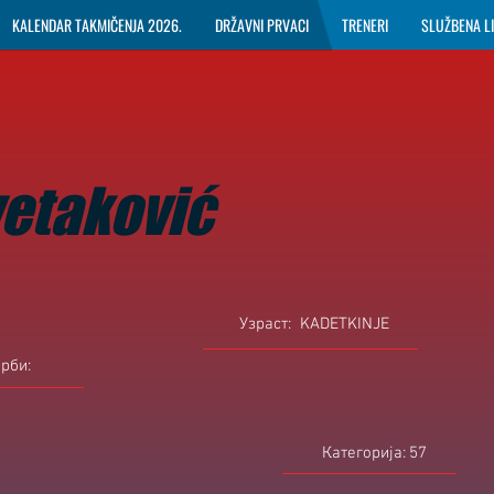
KALENDAR TAKMIČENJA 2026.
DRŽAVNI PRVACI
TRENERI
SLUŽBENA L
etaković
Узраст:
KADETKINJE
орби:
Категорија:
57