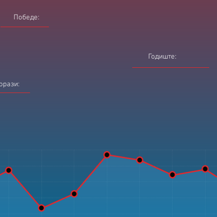
Победе:
Годиште:
орази: