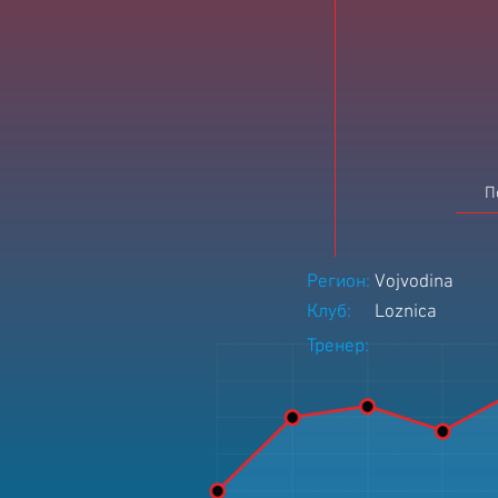
П
Регион:
Vojvodina
Клуб:
Loznica
Тренер: