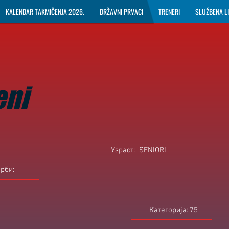
KALENDAR TAKMIČENJA 2026.
DRŽAVNI PRVACI
TRENERI
SLUŽBENA L
eni
Узраст:
SENIORI
орби:
Категорија:
75