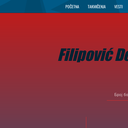
POČETNA
TAKMIČENJA
VESTI
Filipović D
Број б