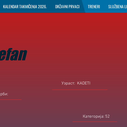
KALENDAR TAKMIČENJA 2026.
DRŽAVNI PRVACI
TRENERI
SLUŽBENA L
tefan
Узраст:
KADETI
орби:
Категорија:
52