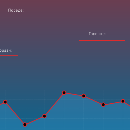
Победе:
Годиште:
орази: