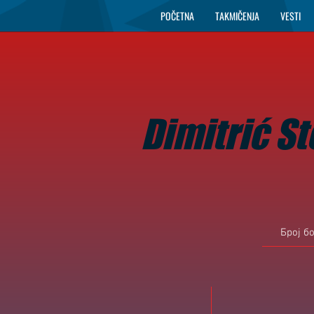
POČETNA
TAKMIČENJA
VESTI
Dimitrić S
Број б