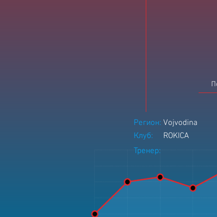
П
Регион:
Vojvodina
Клуб:
ROKICA
Тренер: