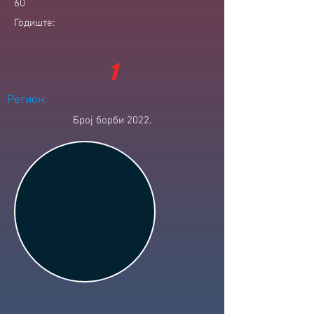
60
Годиште:
1
Регион:
Број борби 2022.