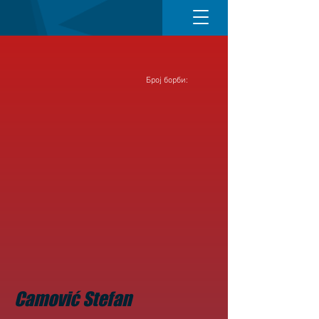
Број борби:
Camović Stefan