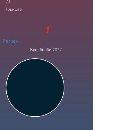
71
Годиште:
1
Регион:
Број борби 2022.