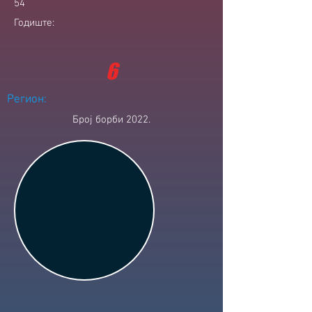
54
Годиште:
6
Регион:
Број борби 2022.