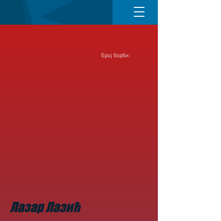
Број борби:
Лазар Лазић