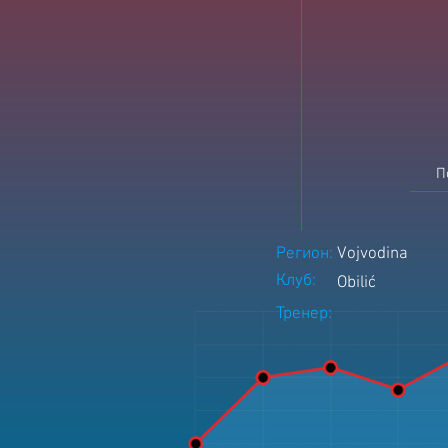
П
Регион:
Vojvodina
Клуб:
Obilić
Тренер: