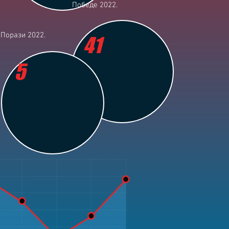
Победе 2022.
Порази 2022.
41
5