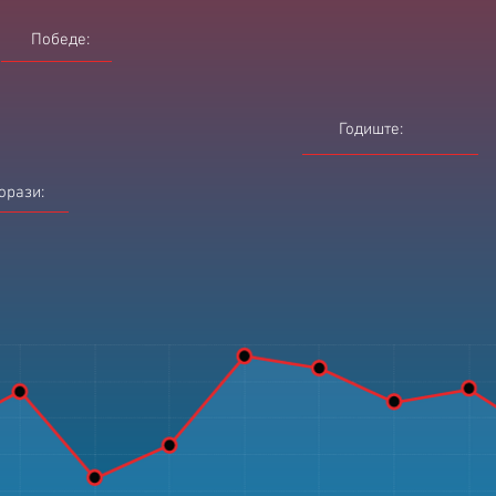
Победе:
Годиште:
орази: