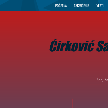
POČETNA
TAKMIČENJA
VESTI
Ćirković S
Број б