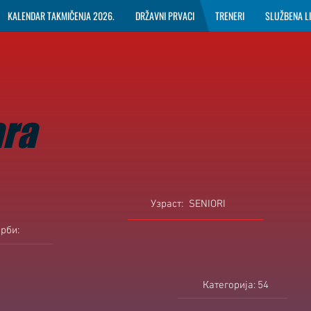
KALENDAR TAKMIČENJA 2026.
DRŽAVNI PRVACI
TRENERI
SLUŽBENA L
ara
Узраст:
SENIORI
орби:
Категорија:
54