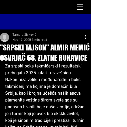
Tamara Živković
Nov 17, 2025
3 min read
"SRPSKI TAJSON" ALMIR MEMIĆ
OSVAJAČ 68. ZLATNE RUKAVICE
Za srpski boks takmičarski i rezultatski 
prebogata 2025. ulazi u završnicu. 
Nakon niza velikih međunarodnih boks 
takmičenjima kojima je domaćin bila 
Srbija, kao i brojna učešća naših asova 
plamenite veštine širom sveta gde su 
ponosno branili boje naše zemlje, održan 
je i turnir koji je uvek bio ekskluzivitet, 
koji je sinonim tradicije i prestiža,  turnir 