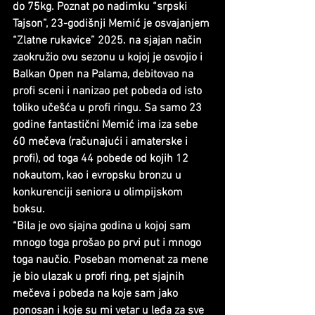
do 75kg. Poznat po nadimku “srpski 
Tajson”, 23-godišnji Memić je osvajanjem 
“Zlatne rukavice” 2025. na sjajan način 
zaokružio ovu sezonu u kojoj je osvojio i 
Balkan Open na Palama, debitovao na 
profi sceni i nanizao pet pobeda od isto 
toliko učešća u profi ringu. Sa samo 23 
godine fantastični Memić ima iza sebe 
60 mečeva (računajući i amaterske i 
profi), od toga 44 pobede od kojih 12 
nokautom, kao i evropsku bronzu u 
konkurenciji seniora u olimpijskom 
boksu.
“Bila je ovo sjajna godina u kojoj sam 
mnogo toga prošao po prvi put i mnogo 
toga naučio. Poseban momenat za mene 
je bio ulazak u profi ring, pet sjajnih 
mečeva i pobeda na koje sam jako 
ponosan i koje su mi vetar u leđa za sve 