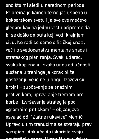
ono što mi sledi u narednom periodu. 
Priprema je kamen temeljac uspeha u 
bokserskom svetu i ja sve ove mečeve 
gledam kao na jednu vrstu pripreme da 
bi se došlo do puta koji vodi krajnjem 
cilju. Ne radi se samo o fizičkoj snazi, 
već i o svedočanstvu mentalne snage i 
strateškog planiranja. Svaki udarac, 
svaka kap znoja i svaka unca odlučnosti 
uložena u treninge je korak bliže 
postizanju veličine u ringu. Izazovi su 
brojni – suočavanje sa snažnim 
protivnikom, upravljanje tremom pre 
borbe i izvršavanje strategija pod 
ogromnim pritiskom” – objašnjava 
osvajač 68. “Zlatne rukavice” Memić.
Upravo u tim trenucima se stvaraju pravi 
šampioni, dok uče da iskoriste svoju 