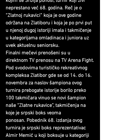
kojim se Srbija ponosi, turnir koji živi 
neprestano već 68. godina. Reč je o 
“Zlatnoj rukavici” koja je ove godine 
održana na Zlatiboru i koja je po prvi put 
u njenoj dugoj istoriji imala i takmičenje 
u kategorijama omladinaca i juniora uz 
uvek aktuelnu seniorsku.
Finalni mečevi prenošeni su u 
direktnom TV prenosu na TV Arena Fight.
Pod svodovima turističko rekreativnog 
kompleksa Zlatibor gde se od 14. do 16. 
novembra za naslov šampiona ovog 
turnira prebogate istorije borilo preko 
100 takmičara vinuo se novi šampion 
naše “Zlatne rukavice”, takmičenja na 
koje je srpski boks veoma 
ponosan. Pobednik 68. izdanja ovog 
turnira je srpski boks reprezentativac 
Almir Memić u koji boksuje u kategoriji 