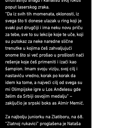
unutrašnju snagu i kanališu svoj fokus 
poput laserskog zraka.
“Da iz svih tih momenata, oklonosti, iz 
svega što ti donese ulazak u ring koji je 
svaki put drugčiji i ima neku novu priču 
za tebe, sve to su lekcije koje te uče, koji 
su putokaz za neke naredne slične 
trenutke u kojima ćeš zahvaljujući 
onome što si već prošao u prošlosti naći 
rešenje koje ćeš primeniti i izaći kao 
šampion. Imam svoju viziju, svoj cilj i 
nastaviću vredno, korak po korak da 
idem ka tome, a najveći cilj od svega su 
mi Olimpijske igre u Los Anđelesu gde 
želim da Srbiji osvojim medalju” – 
zaključio je srpski boks as Almir Memić.
Za najbolju juniorku na Zlatiboru, na 68. 
“Zlatnoj rukavici” proglašena je Nataša 