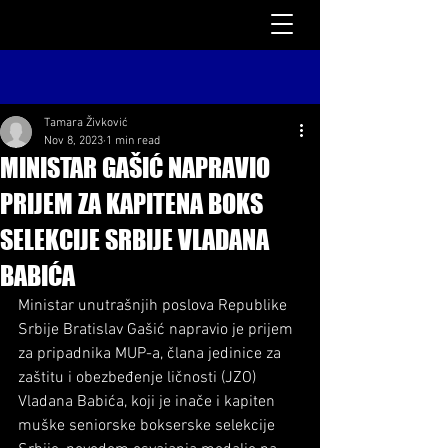
Tamara Živković
Nov 8, 2023
1 min read
MINISTAR GAŠIĆ NAPRAVIO
PRIJEM ZA KAPITENA BOKS
SELEKCIJE SRBIJE VLADANA
BABIĆA
Ministar unutrašnjih poslova Republike 
Srbije Bratislav Gašić napravio je prijem 
za pripadnika MUP-a, člana jedinice za 
zaštitu i obezbeđenje ličnosti (JZO) 
Vladana Babića, koji je inače i kapiten 
muške seniorske bokserske selekcije 