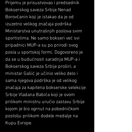
Prijemu je prisustvovao i predsednik 
Bokserskog saveza Srbije Nenad 
Borovčanin koji je istakao da je od 
izuzetno velikog značaja podrška 
Ministarstva unutrašnjih poslova svim 
sportistima. Ne samo bokseri već svi 
pripadnici MUP-a su po prirodi svog 
posla u sportskoj formi. Dogovoreno je 
da se u budućnosti saradnja MUP-a i 
Bokserskog saveza Srbije proširi, a 
ministar Gašić je učinio veliko delo i 
sama njegova podrška je od velikog 
značaja za kapitena bokserske selekcije 
Srbije Vladana Babića koji je ovom 
prilikom ministru uručio zastavu Srbije 
kojom je bio ogrnut na pobedničkom 
postolju prilikom dodele medalje na 
Kupu Evrope.  