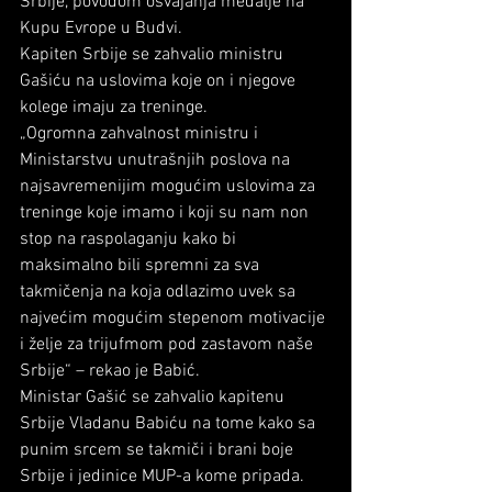
Srbije, povodom osvajanja medalje na 
Kupu Evrope u Budvi.
Kapiten Srbije se zahvalio ministru 
Gašiću na uslovima koje on i njegove 
kolege imaju za treninge.
„Ogromna zahvalnost ministru i 
Ministarstvu unutrašnjih poslova na 
najsavremenijim mogućim uslovima za 
treninge koje imamo i koji su nam non 
stop na raspolaganju kako bi 
maksimalno bili spremni za sva 
takmičenja na koja odlazimo uvek sa 
najvećim mogućim stepenom motivacije 
i želje za trijufmom pod zastavom naše 
Srbije“ – rekao je Babić.
Ministar Gašić se zahvalio kapitenu 
Srbije Vladanu Babiću na tome kako sa 
punim srcem se takmiči i brani boje 
Srbije i jedinice MUP-a kome pripada.