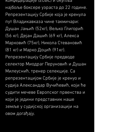
конфедерације (
EUBC
) и окупља 
најбоље боксере узраста до 22 године.
Репрезентацију Србије која је кренула 
пут Владикавказа чине такмичари: 
Душан Јањић (52кг), Вељко Глигорић 
(56 кг), Дејан Дашић (69 кг), Алекса 
Марковић (75кг), Никола Стевановић 
(81 кг) и Марко Доцић (91кг). 
Репрезентацију Србије предводе 
селектор Миодраг Перуновић и Душан 
Милеуснић, тренер селекције. Са 
репрезентацијом Србије је кренуо и 
судија Александар Вучићевић, који ће 
судити мечеве Европског првенства и 
који је једини представник наше 
земље у судијској организацији на 
овом догађају.