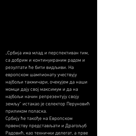
„Србија има млад и перспективан тим, 
са добрим и континуираним радом и 
резултати ће бити видљиви. На 
европском шампионату учествују 
најбољи такмичари, очекујем да наши 
момци дају свој максимум и да на 
најбољи начин репрезентују своју 
земљу“ истакао је селектор Перуновић 
приликом поласка.
Србију ће такође на Европском 
првенству представљати и Драгољуб 
Радовић, као технички делегат, а прве 