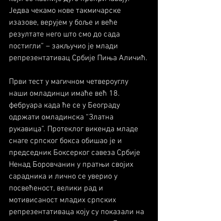
Једва чекамо нове такмичарске 
изазове, верујем у боље и веће 
резултате него што смо до сада 
постигли” – закључио је млади 
репрезентативац Србије Пиња Аличић.
Први тест у магичном четвероуглу 
наши омладинци имаће већ 18. 
фебруара када ће се у Београду 
одржати омладинска “Златна 
рукавица”. Протеклог викенда младе 
снаге српског бокса обишао је и 
председник Боксерког савеза Србије 
Ненад Боровчанин у пратњи својих 
сарадника и лично се уверио у 
посвећеност, велики рад и 
мотивисаност младих српских 
репрезентативаца коју су показали на 