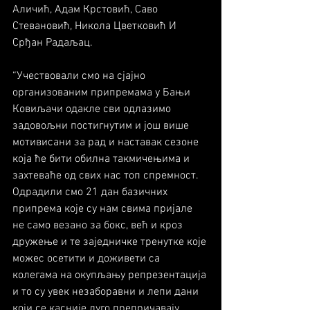
Аличић, Адам Крстовић, Саво 
Стевановић, Никола Цветковић И 
Срђан Радаљац.
“Учествовали смо на сјајно 
организованим припремама у Бањи 
Ковиљачи одакле сви одлазимо 
задовољни постигнутим и још више 
мотивисани за рад и наставак сезоне 
која ће бити обилна такмичењима и 
захтеваће од свих нас топ спремност. 
Одрадили смо 21 дан базичних 
припрема које су нам свима пријале 
не само везано за бокс, већ и кроз 
дружење и те заједничке тренутке које 
можес осетити и доживети са 
колегама на окупљању репрезентација 
и то су увек незаборавни и лепи дани 
који се касније дуго препричавају. 