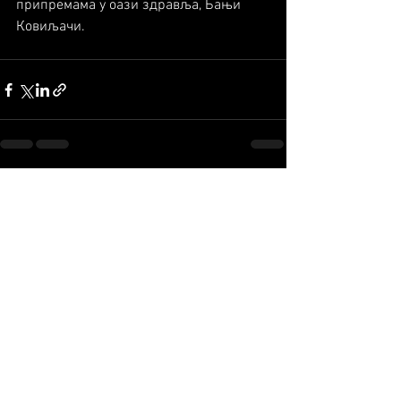
припремама у оази здравља, Бањи 
Ковиљачи.
See All
Recent Posts