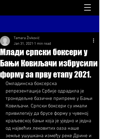
Tamara Živković
Jan 31, 2021
1 min read
Млади српски боксери у
Бањи Ковиљачи избрусили
форму за прву етапу 2021.
Омладинска боксерска 
репрезентација Србије одрадила је 
тронедељне базичне припреме у Бањи 
Ковиљачи. Српски боксери су имали 
привилегију да брусе форму у чувеној 
краљевској бањи која је уједно и једна 
од највећих лековитих оаза наше 
земље ушушкана између реке Дрине и 