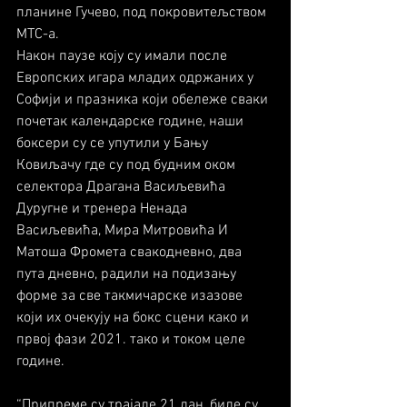
планине Гучево, под покровитељством 
МТС-а.
Након паузе коју су имали после 
Европских игара младих одржаних у 
Софији и празника који обележе сваки 
почетак календарске године, наши 
боксери су се упутили у Бању 
Ковиљачу где су под будним оком 
селектора Драгана Васиљевића 
Дуругне и тренера Ненада 
Васиљевића, Мира Митровића И 
Матоша Фромета свакодневно, два 
пута дневно, радили на подизању 
форме за све такмичарске изазове 
који их очекују на бокс сцени како и 
првој фази 2021. тако и током целе 
године.
“Припреме су трајале 21 дан, биле су 