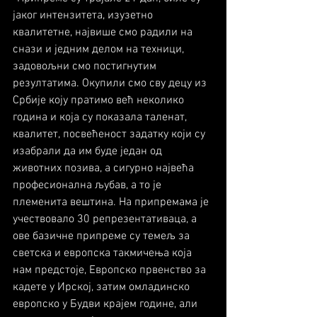
јаког интензитета, изузетно 
квалитетне, највише смо радили на 
снази и једним делом на техници, 
задовољни смо постигнутим 
резултатима. Окупили смо сву децу из 
Србије коју пратимо већ неколико 
година и која су показала таленат, 
квалитет, посвећеност задатку који су 
изабрали да им буде један од 
животних позива, а сигурно највећа 
професионална љубав, а то је 
племенита вештина. На припремама је 
учествовало 30 репрезентативаца, а 
ове базичне припреме су темељ за 
светска и европска такмичења која 
нам предстоје, Европско првенство за 
кадете у Ирској, затим омладинско 
европско у Будви крајем године, али 