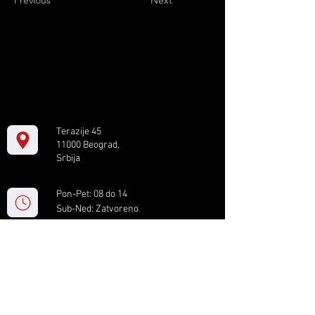
Previous
Next
Terazije 45
11000 Beograd,
Srbija
Pon-Pet: 08 do 14
Sub-Ned: Zatvoreno
+381 11 61 82 891
box.serbia@gmail.com