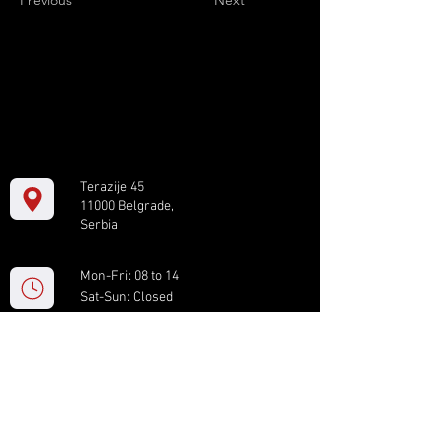
Previous
Next
Terazije 45
11000 Belgrade,
Serbia
Mon-Fri: 08 to 14
Sat-Sun: Closed
+381 11 61 82 891
box.serbia@gmail.com