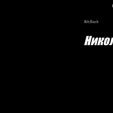
&lt;Back
Никол