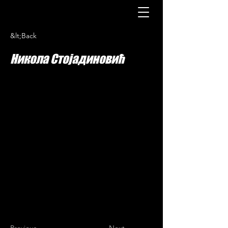
&lt;Back
Никола Стојадиновић