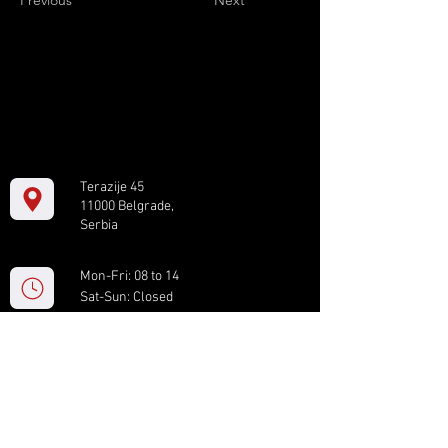
Previous
Next
Terazije 45
11000 Belgrade,
Serbia
Mon-Fri: 08 to 14
Sat-Sun: Closed
+381 11 61 82 891
box.serbia@gmail.com