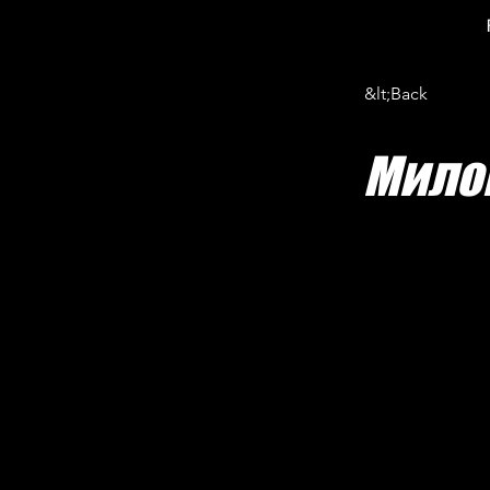
&lt;Back
Мило