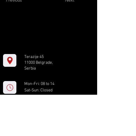
Previous
Next
Terazije 45
11000 Belgrade,
Serbia
Mon-Fri: 08 to 14
Sat-Sun: Closed
+381 11 61 82 891
box.serbia@gmail.com