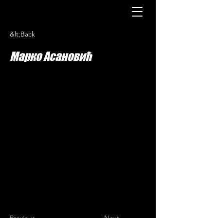
&lt;Back
Марко Асановић