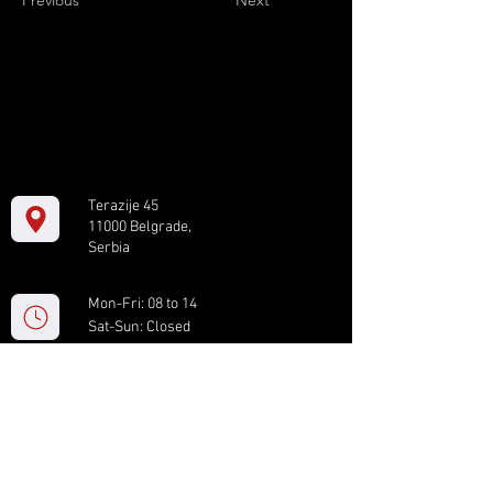
Previous
Next
Terazije 45
11000 Belgrade,
Serbia
Mon-Fri: 08 to 14
Sat-Sun: Closed
+381 11 61 82 891
box.serbia@gmail.com