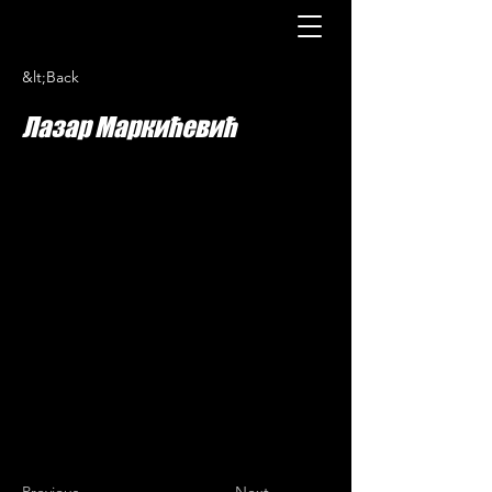
&lt;Back
Лазар Маркићевић