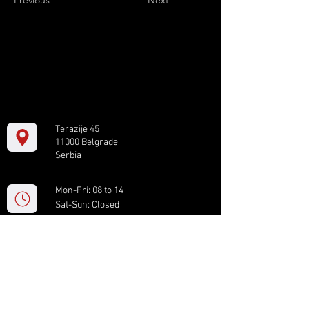
Previous
Next
Terazije 45
11000 Belgrade,
Serbia
Mon-Fri: 08 to 14
Sat-Sun: Closed
+381 11 61 82 891
box.serbia@gmail.com