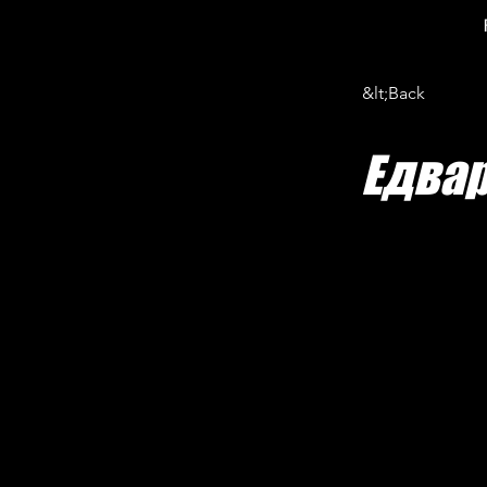
&lt;Back
Едва